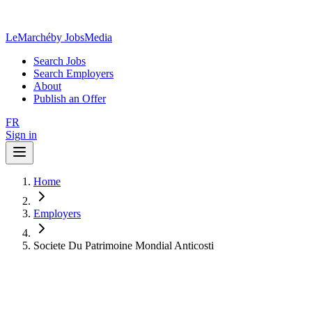
LeMarché
by JobsMedia
Search Jobs
Search Employers
About
Publish an Offer
FR
Sign in
Home
Employers
Societe Du Patrimoine Mondial Anticosti