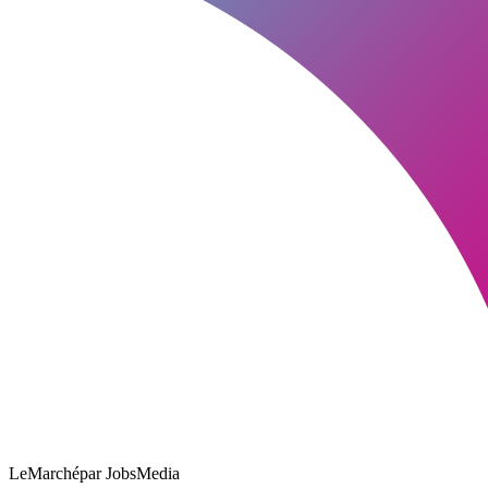
LeMarché
par JobsMedia