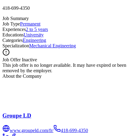
418-699-4350
Job Summary
Job Type
Permanent
Experiences
2 to 5 years
Educations
University
Categories
Engineering
Specialization
Mechanical Engineering
Job Offer Inactive
This job offer is no longer available. It may have expired or been
removed by the employer.
About the Company
Groupe LD
www.groupeld.com/fr/
418-699-4350