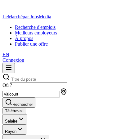
LeMarché
par JobsMedia
Recherche d'emplois
Meilleurs employeurs
À propos
Publier une offre
EN
Connexion
Où ?
Rechercher
Télétravail
Salaire
Rayon