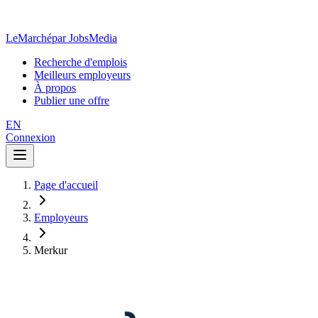
LeMarché
par JobsMedia
Recherche d'emplois
Meilleurs employeurs
À propos
Publier une offre
EN
Connexion
Page d'accueil
Employeurs
Merkur