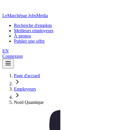
LeMarché
par JobsMedia
Recherche d'emplois
Meilleurs employeurs
À propos
Publier une offre
EN
Connexion
Page d'accueil
Employeurs
Nord Quantique