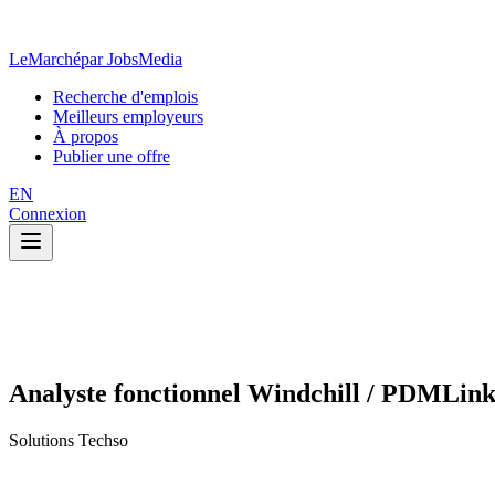
LeMarché
par JobsMedia
Recherche d'emplois
Meilleurs employeurs
À propos
Publier une offre
EN
Connexion
Analyste fonctionnel Windchill / PDMLin
Solutions Techso