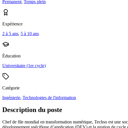
Permanent
,
Temps plein
Expérience
2 à 5 ans
,
5 à 10 ans
Éducation
Universitaire (1er cycle)
Catégorie
Ingénierie
,
Technologies de l'information
Description du poste
Chef de file mondial en transformation numérique, Techso est une sociét
développement spécifique d’application (DEV) et la gestion de cycle 