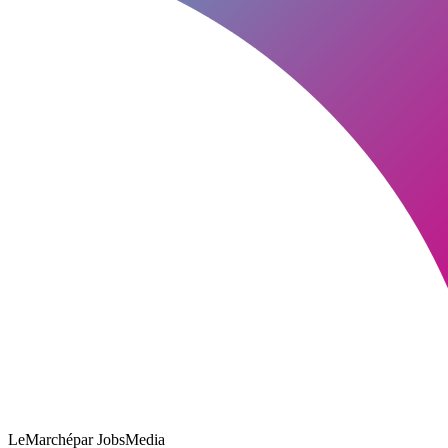
LeMarché
par JobsMedia