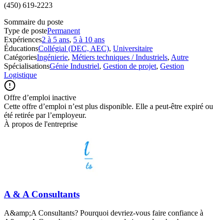
(450) 619-2223
Sommaire du poste
Type de poste
Permanent
Expériences
2 à 5 ans
,
5 à 10 ans
Éducations
Collégial (DEC, AEC)
,
Universitaire
Catégories
Ingénierie
,
Métiers techniques / Industriels
,
Autre
Spécialisations
Génie Industriel
,
Gestion de projet
,
Gestion
Logistique
Offre d’emploi inactive
Cette offre d’emploi n’est plus disponible. Elle a peut-être expiré ou
été retirée par l’employeur.
À propos de l'entreprise
A & A Consultants
A&amp;A Consultants? Pourquoi devriez-vous faire confiance à