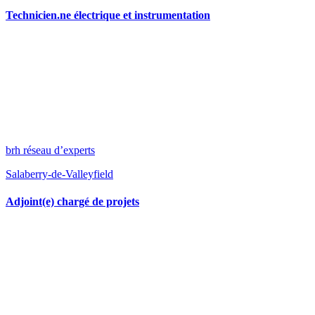
Technicien.ne électrique et instrumentation
brh réseau d’experts
Salaberry-de-Valleyfield
Adjoint(e) chargé de projets