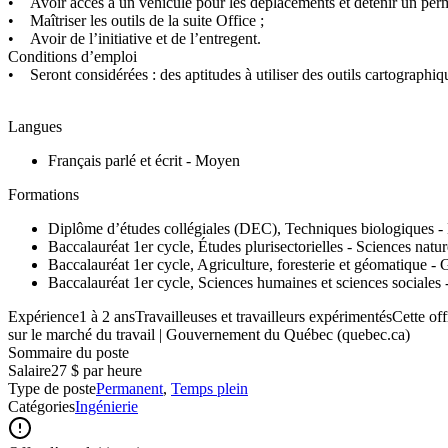
• Avoir accès à un véhicule pour les déplacements et détenir un per
• Maîtriser les outils de la suite Office ;
• Avoir de l’initiative et de l’entregent.
Conditions d’emploi
• Seront considérées : des aptitudes à utiliser des outils cartographi
Langues
Français parlé et écrit - Moyen
Formations
Diplôme d’études collégiales (DEC), Techniques biologiques -
Baccalauréat 1er cycle, Études plurisectorielles - Sciences natu
Baccalauréat 1er cycle, Agriculture, foresterie et géomatique 
Baccalauréat 1er cycle, Sciences humaines et sciences sociales
Expérience1 à 2 ansTravailleuses et travailleurs expérimentésCette of
sur le marché du travail | Gouvernement du Québec (quebec.ca)
Sommaire du poste
Salaire
27 $ par heure
Type de poste
Permanent
,
Temps plein
Catégories
Ingénierie