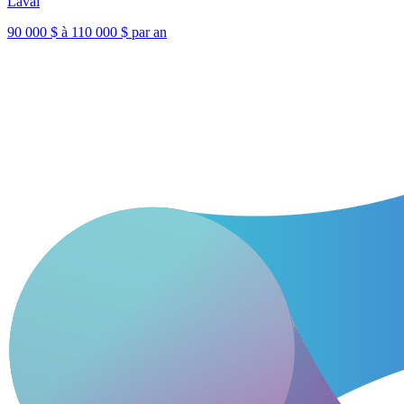
Laval
90 000 $ à 110 000 $ par an