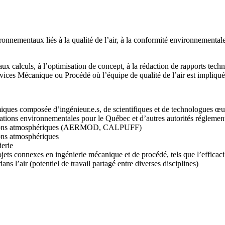
nnementaux liés à la qualité de l’air, à la conformité environnementale 
 aux calculs, à l’optimisation de concept, à la rédaction de rapports tech
ervices Mécanique ou Procédé où l’équipe de qualité de l’air est impliqué
iques composée d’ingénieur.e.s, de scientifiques et de technologues œu
isations environnementales pour le Québec et d’autres autorités réglemen
missions atmosphériques (AERMOD, CALPUFF)
ions atmosphériques
ierie
projets connexes en ingénierie mécanique et de procédé, tels que l’effica
ans l’air (potentiel de travail partagé entre diverses disciplines)