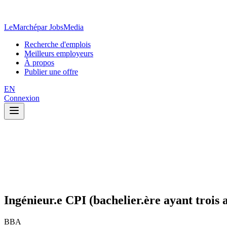
LeMarché
par JobsMedia
Recherche d'emplois
Meilleurs employeurs
À propos
Publier une offre
EN
Connexion
Ingénieur.e CPI (bachelier.ère ayant trois 
BBA