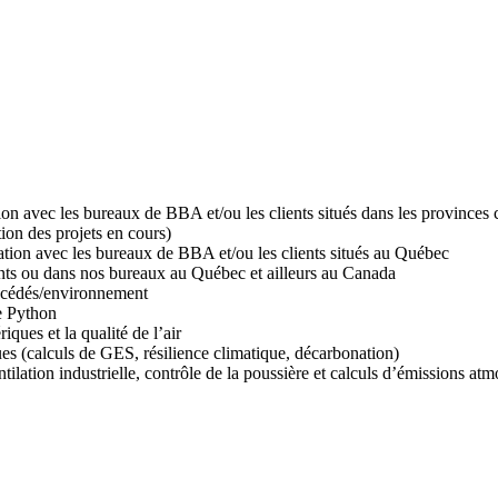
n avec les bureaux de BBA et/ou les clients situés dans les provinces c
tion des projets en cours)
ation avec les bureaux de BBA et/ou les clients situés au Québec
ents ou dans nos bureaux au Québec et ailleurs au Canada
océdés/environnement
pe Python
ques et la qualité de l’air
es (calculs de GES, résilience climatique, décarbonation)
tilation industrielle, contrôle de la poussière et calculs d’émissions at