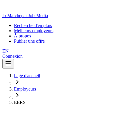
LeMarché
par JobsMedia
Recherche d'emplois
Meilleurs employeurs
À propos
Publier une offre
EN
Connexion
Page d'accueil
Employeurs
EERS