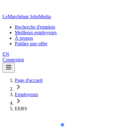
LeMarché
par JobsMedia
Recherche d'emplois
Meilleurs employeurs
À propos
Publier une offre
EN
Connexion
Page d'accueil
Employeurs
EERS