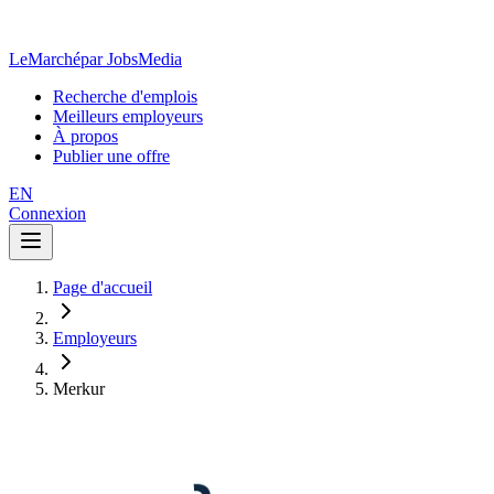
LeMarché
par JobsMedia
Recherche d'emplois
Meilleurs employeurs
À propos
Publier une offre
EN
Connexion
Page d'accueil
Employeurs
Merkur