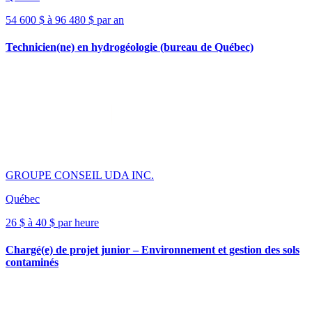
54 600 $ à 96 480 $ par an
Technicien(ne) en hydrogéologie (bureau de Québec)
GROUPE CONSEIL UDA INC.
Québec
26 $ à 40 $ par heure
Chargé(e) de projet junior – Environnement et gestion des sols
contaminés