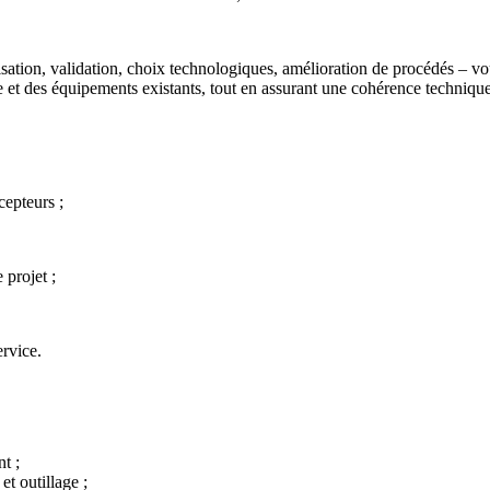
isation, validation, choix technologiques, amélioration de procédés – vou
llage et des équipements existants, tout en assurant une cohérence techni
cepteurs ;
 projet ;
ervice.
nt ;
t outillage ;