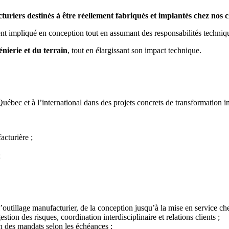
uriers destinés à être réellement fabriqués et implantés chez nos c
ment impliqué en conception tout en assumant des responsabilités techniq
énierie et du terrain
, tout en élargissant son impact technique.
ec et à l’international dans des projets concrets de transformation in
facturière ;
;
’outillage manufacturier, de la conception jusqu’à la mise en service che
stion des risques, coordination interdisciplinaire et relations clients ;
son des mandats selon les échéances ;