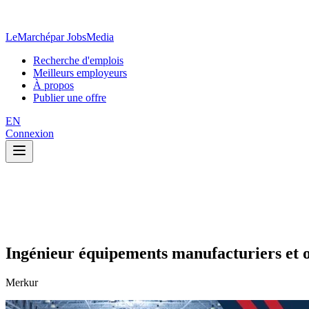
LeMarché
par JobsMedia
Recherche d'emplois
Meilleurs employeurs
À propos
Publier une offre
EN
Connexion
Ingénieur équipements manufacturiers et o
Merkur