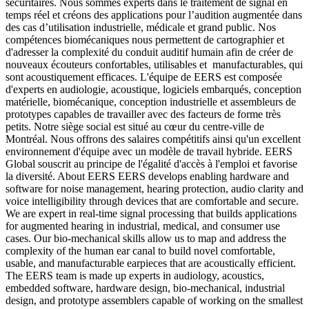
sécuritaires. Nous sommes experts dans le traitement de signal en
temps réel et créons des applications pour l’audition augmentée dans
des cas d’utilisation industrielle, médicale et grand public. Nos
compétences biomécaniques nous permettent de cartographier et
d'adresser la complexité du conduit auditif humain afin de créer de
nouveaux écouteurs confortables, utilisables et manufacturables, qui
sont acoustiquement efficaces. L'équipe de EERS est composée
d'experts en audiologie, acoustique, logiciels embarqués, conception
matérielle, biomécanique, conception industrielle et assembleurs de
prototypes capables de travailler avec des facteurs de forme très
petits. Notre siège social est situé au cœur du centre-ville de
Montréal. Nous offrons des salaires compétitifs ainsi qu'un excellent
environnement d'équipe avec un modèle de travail hybride. EERS
Global souscrit au principe de l'égalité d'accès à l'emploi et favorise
la diversité. About EERS EERS develops enabling hardware and
software for noise management, hearing protection, audio clarity and
voice intelligibility through devices that are comfortable and secure.
We are expert in real-time signal processing that builds applications
for augmented hearing in industrial, medical, and consumer use
cases. Our bio-mechanical skills allow us to map and address the
complexity of the human ear canal to build novel comfortable,
usable, and manufacturable earpieces that are acoustically efficient.
The EERS team is made up experts in audiology, acoustics,
embedded software, hardware design, bio-mechanical, industrial
design, and prototype assemblers capable of working on the smallest