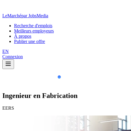
LeMarché
par JobsMedia
Recherche d'emplois
Meilleurs employeurs
À propos
Publier une offre
EN
Connexion
Ingenieur en Fabrication
EERS