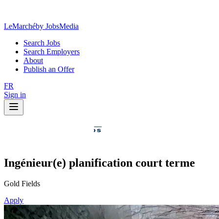
LeMarché
by JobsMedia
Search Jobs
Search Employers
About
Publish an Offer
FR
Sign in
Ingénieur(e) planification court terme
Gold Fields
Apply