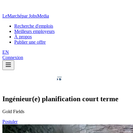
LeMarché
par JobsMedia
Recherche d'emplois
Meilleurs employeurs
À propos
Publier une offre
EN
Connexion
Ingénieur(e) planification court terme
Gold Fields
Postuler