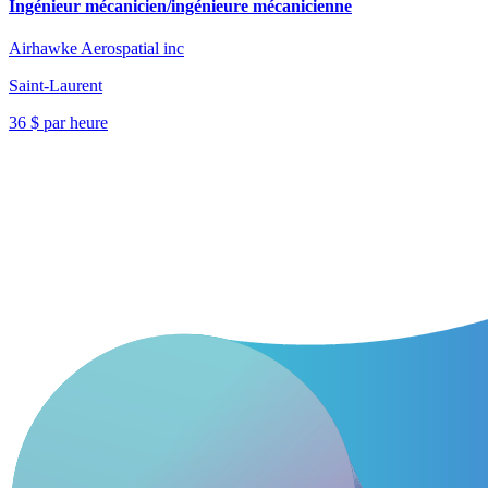
Ingénieur mécanicien/ingénieure mécanicienne
Airhawke Aerospatial inc
Saint-Laurent
36 $ par heure